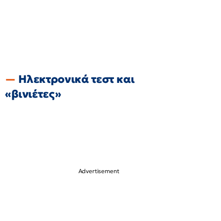
Ηλεκτρονικά τεστ και
«βινιέτες»