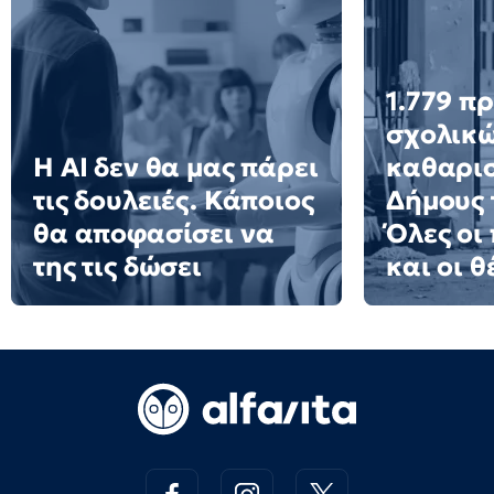
1.779 π
σχολικ
Η AI δεν θα μας πάρει
καθαρισ
τις δουλειές. Κάποιος
Δήμους 
θα αποφασίσει να
Όλες οι
της τις δώσει
και οι θ