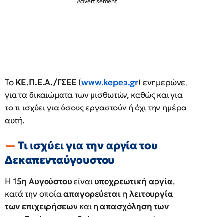
Το
ΚΕ.Π.Ε.Α./ΓΣΕΕ
(
www.kepea.gr
) ενημερώνει
για τα δικαιώματα των μισθωτών, καθώς και για
το τι ισχύει για όσους εργαστούν ή όχι την ημέρα
αυτή.
Τι ισχύει για την αργία του
Δεκαπενταύγουστου
Η
15η Αυγούστου
είναι
υποχρεωτική αργία
,
κατά την οποία
απαγορεύεται η λειτουργία
των επιχειρήσεων
και η
απασχόληση των