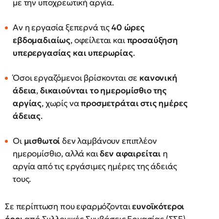
με την υποχρεωτική αργία.
Αν η εργασία ξεπερνά τις
40 ώρες
εβδομαδιαίως
, οφείλεται και
προσαύξηση
υπερεργασίας και υπερωρίας
.
Όσοι εργαζόμενοι βρίσκονται σε
κανονική
άδεια
,
δικαιούνται το ημερομίσθιο της
αργίας
, χωρίς να
προσμετράται στις ημέρες
άδειας
.
Οι
μισθωτοί
δεν λαμβάνουν επιπλέον
ημερομίσθιο, αλλά και
δεν αφαιρείται
η
αργία από τις εργάσιμες ημέρες της άδειάς
τους.
Σε περίπτωση που εφαρμόζονται
ευνοϊκότεροι