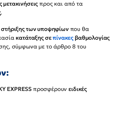
 μετακινήσεις
προς και από τα
ς
.
ο
στήριξης των υποψηφίων
που θα
ικασία
κατάταξης σε
πίνακες
βαθμολογίας
σης, σύμφωνα με το άρθρο 8 του
ν:
KY EXPRESS
προσφέρουν
ειδικές