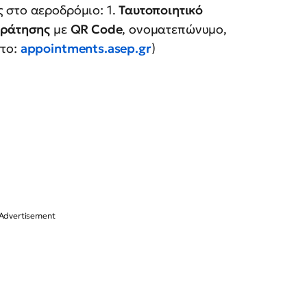
ς στο αεροδρόμιο: 1.
Ταυτοποιητικό
κράτησης
με
QR Code
, ονοματεπώνυμο,
στο:
appointments.asep.gr
)