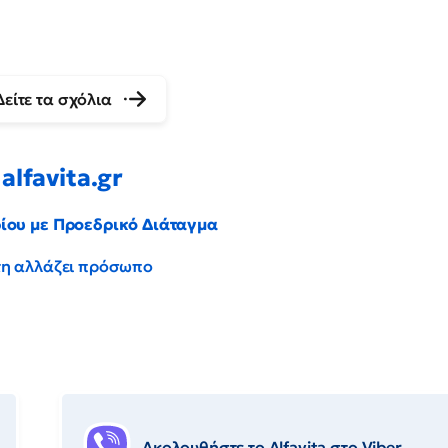
Δείτε τα σχόλια
alfavita.gr
ρίου με Προεδρικό Διάταγμα
έντη αλλάζει πρόσωπο
Ακολουθήστε το Αlfavita στο Viber