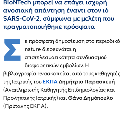
BioNTech μπορεί να επάγει ισχυρή
ανοσιακή απάντηση έναντι στον ιό
SARS-CoV-2, σύμφωνα με μελέτη που
πραγματοποιήθηκε πρόσφατα
Σ
ε πρόσφατη δημοσίευση στο περιοδικό
nature διερευνάται η
αποτελεσματικότητα συνδυασμού
διαφορετικών εμβολίων. H
βιβλιογραφία ανασκοπείται από τους καθηγητές
της Ιατρικής του
ΕΚΠΑ
Δημήτριο Παρασκευή
(Αναπληρωτής Καθηγητής Επιδημιολογίας και
Προληπτικής Ιατρικής) και
Θάνο Δημόπουλο
(Πρύτανης ΕΚΠΑ).