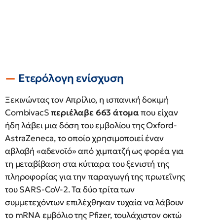
Ετερόλογη ενίσχυση
Ξεκινώντας τον Απρίλιο, η ισπανική δοκιμή
CombivacS
περιέλαβε 663 άτομα
που είχαν
ήδη λάβει μια δόση του εμβολίου της Oxford-
AstraZeneca, το οποίο χρησιμοποιεί έναν
αβλαβή «αδενοϊό» από χιμπατζή ως φορέα για
τη μεταβίβαση στα κύτταρα του ξενιστή της
πληροφορίας για την παραγωγή της πρωτεΐνης
του SARS-CoV-2. Τα δύο τρίτα των
συμμετεχόντων επιλέχθηκαν τυχαία να λάβουν
το mRNA εμβόλιο της Pfizer, τουλάχιστον οκτώ