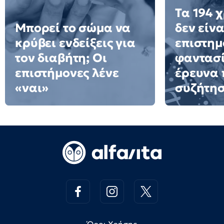
Τα 194 
Μπορεί το σώμα να
δεν είνα
κρύβει ενδείξεις για
επιστημ
τον διαβήτη; Οι
φαντασί
επιστήμονες λένε
έρευνα 
«ναι»
συζήτη