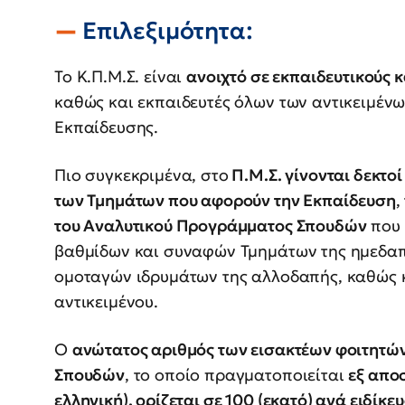
Επιλεξιμότητα:
Το Κ.Π.Μ.Σ. είναι
ανοιχτό σε εκπαιδευτικούς κ
καθώς και εκπαιδευτές όλων των αντικειμένων
Εκπαίδευσης.
Πιο συγκεκριμένα, στο
Π.Μ.Σ. γίνονται δεκτο
των Τμημάτων που αφορούν την Εκπαίδευση
,
του Αναλυτικού Προγράμματος Σπουδών
που 
βαθμίδων και συναφών Τμημάτων της ημεδα
ομοταγών ιδρυμάτων της αλλοδαπής, καθώς κα
αντικειμένου.
Ο
ανώτατος αριθμός των εισακτέων φοιτητ
Σπουδών
, το οποίο πραγματοποιείται
εξ απο
ελληνική), ορίζεται σε 100 (εκατό) ανά ειδίκε