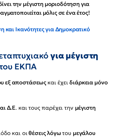
νει την μέγιστη μοριοδότηση για
αγματοποιείται μόλις σε ένα έτος!
η και Ικανότητες για Δημοκρατικό
εταπτυχιακό
για μέγιστη
 του ΕΚΠΑ
ου εξ αποστάσεως
και έχει
διάρκεια μόνο
αι Δ.Ε
. και τους παρέχει την
μέγιστη
.
όδο και οι
θέσεις λόγω
του
μεγάλου