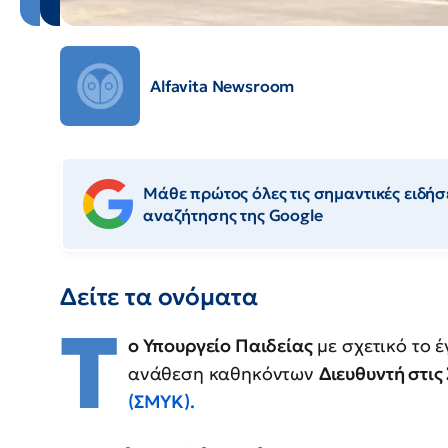
Alfavita Newsroom
Μάθε πρώτος όλες τις σημαντικές ειδήσε
αναζήτησης της Google
Δείτε τα ονόματα
Τ
ο Υπουργείο Παιδείας
με σχετικό το 
ανάθεση καθηκόντων
Διευθυντή στι
(ΣΜΥΚ).