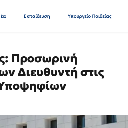
Νέα
Εκπαίδευση
Υπουργείο Παιδείας
 Εκπαιδευτικών
Μεταπτυχιακά
Πολιτική
Κόσμος
- Απαντήσεις
ς: Προσωρινή
ν Διευθυντή στις
 Υποψηφίων