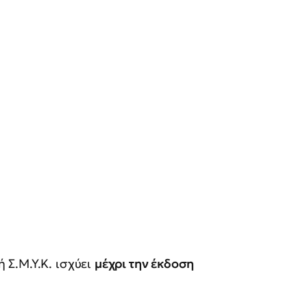
Σ.Μ.Υ.Κ. ισχύει
μέχρι την έκδοση