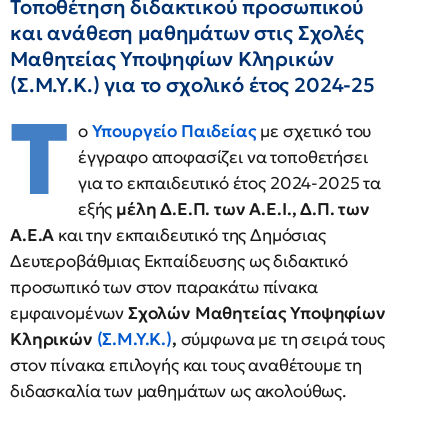
Τοποθέτηση διδακτικού προσωπικού
και ανάθεση μαθημάτων στις Σχολές
Μαθητείας Υποψηφίων Κληρικών
(Σ.Μ.Υ.Κ.) για το σχολικό έτος 2024-25
Τ
ο
Υπουργείο Παιδείας
με σχετικό του
έγγραφο αποφασίζει να τοποθετήσει
για το εκπαιδευτικό έτος 2024-2025 τα
εξής
μέλη Δ.Ε.Π. των Α.Ε.Ι., Δ.Π. των
Α.Ε.Α
και την εκπαιδευτικό της Δημόσιας
Δευτεροβάθμιας Εκπαίδευσης ως διδακτικό
προσωπικό των στον παρακάτω πίνακα
εμφαινομένων
Σχολών Μαθητείας Υποψηφίων
Κληρικών
(Σ.Μ.Υ.Κ.)
,
σύμφωνα με τη σειρά τους
στον πίνακα επιλογής και τους αναθέτουμε τη
διδασκαλία των μαθημάτων ως ακολούθως.