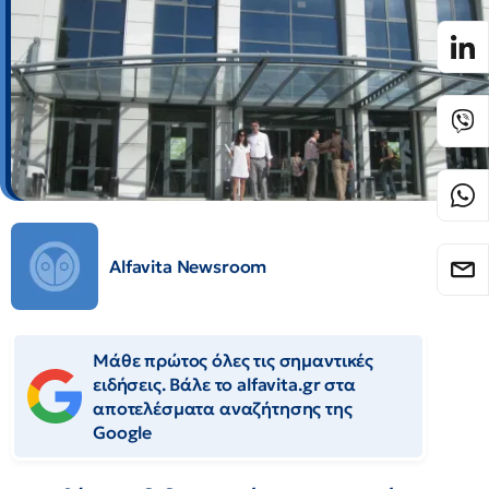
Alfavita Newsroom
Μάθε πρώτος όλες τις σημαντικές
ειδήσεις. Βάλε το alfavita.gr στα
αποτελέσματα αναζήτησης της
Google