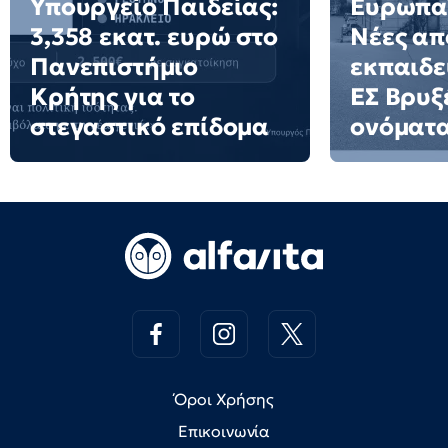
Υπουργείο Παιδείας:
Ευρωπαϊ
3,358 εκατ. ευρώ στο
Νέες απ
Πανεπιστήμιο
εκπαιδε
Κρήτης για το
ΕΣ Βρυξέ
στεγαστικό επίδομα
ονόματ
Όροι Χρήσης
Επικοινωνία