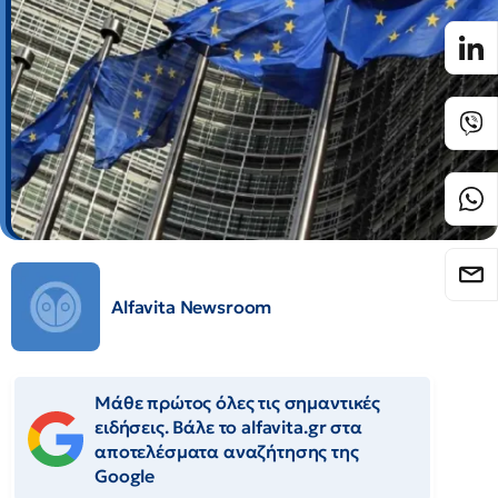
Alfavita Newsroom
Μάθε πρώτος όλες τις σημαντικές
ειδήσεις. Βάλε το alfavita.gr στα
αποτελέσματα αναζήτησης της
Google