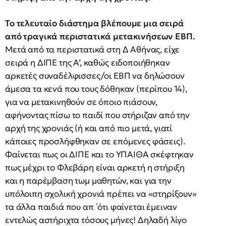
Το τελευταίο διάστημα βλέπουμε μια σειρά
από τραγικά περιστατικά μετακινήσεων ΕΒΠ.
Μετά από τα περιστατικά στη Δ Αθήνας, είχε
σειρά η ΔΙΠΕ της Α’, καθώς ειδοποιήθηκαν
αρκετές συναδέλφισσες/οι ΕΒΠ να δηλώσουν
άμεσα τα κενά που τους δόθηκαν (περίπου 14),
για να μετακινηθούν σε όποιο πιάσουν,
αφήνοντας πίσω το παιδί που στήριζαν από την
αρχή της χρονιάς (ή και από πιο μετά, γιατί
κάποιες προσλήφθηκαν σε επόμενες φάσεις).
Φαίνεται πως οι ΔΙΠΕ και το ΥΠΑΙΘΑ σκέφτηκαν
πως μέχρι το Φλεβάρη είναι αρκετή η στήριξη
και η παρέμβαση τωμ μαθητών, και για την
υπόλοιπη σχολική χρονιά πρέπει να «στηρίξουν»
τα άλλα παιδιά που απ ́ ότι φαίνεται έμειναν
εντελώς αστήριχτα τόσους μήνες! Δηλαδή λίγο