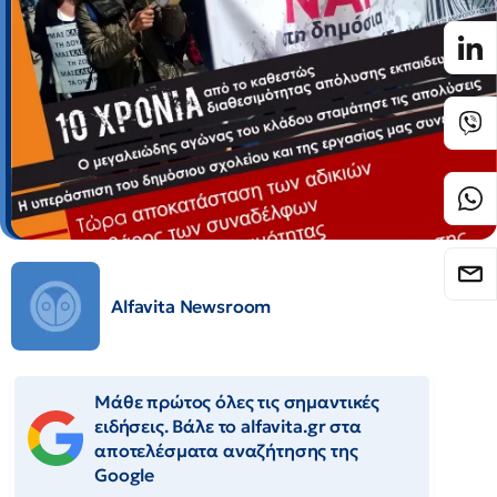
Alfavita Newsroom
Μάθε πρώτος όλες τις σημαντικές
ειδήσεις. Βάλε το alfavita.gr στα
αποτελέσματα αναζήτησης της
Google