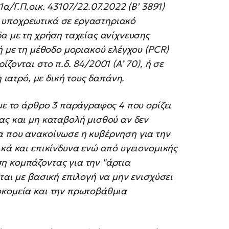
α/Γ.Π.οικ. 43107/22.07.2022 (Β’ 3891)
 υποχρεωτικά σε εργαστηριακό
δα με τη χρήση ταχείας ανίχνευσης
ή με τη μέθοδο μοριακού ελέγχου (PCR)
ζονται στο π.δ. 84/2001 (Α’ 70), ή σε
η ιατρό, με δική τους δαπάνη.
 με το άρθρο 3 παράγραφος 4 που ορίζει
ας και μη καταβολή μισθού αν δεν
α που ανακοίνωσε η κυβέρνηση για την
ικά και επικίνδυνα ενώ από υγειονομικής
η κομπάζοντας για την "άρτια
ται με βασική επιλογή να μην ενισχύσει
οκομεία και την πρωτοβάθμια