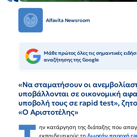
Alfavita Newsroom
Μάθε πρώτος όλες τις σημαντικές ειδήσε
αναζήτησης της Google
«Να σταματήσουν οι ανεμβολίαστ
υποβάλλονται σε οικονομική αφα
υποβολή τους σε rapid test», ζητ
«Ο Αριστοτέλης»
Τ
ην κατάργηση της διάταξης που απαγ
εκπαιδευτικούς τη
δωρεάν παροχή ra