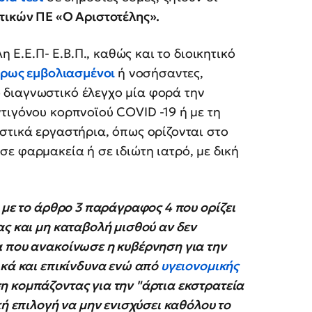
τικών ΠΕ «Ο Αριστοτέλης».
η Ε.Ε.Π- Ε.Β.Π., καθώς και το διοικητικό
λήρως εμβολιασμένοι
ή νοσήσαντες,
 διαγνωστικό έλεγχο μία φορά την
τιγόνου κορπνοϊoύ COVID -19 ή με τη
στικά εργαστήρια, όπως ορίζονται στο
ή σε φαρμακεία ή σε ιδιώτη ιατρό, με δική
 με το άρθρο 3 παράγραφος 4 που ορίζει
ς και μη καταβολή μισθού αν δεν
α που ανακοίνωσε η κυβέρνηση για την
ικά και επικίνδυνα ενώ από
υγειονομικής
 κομπάζοντας για την "άρτια εκστρατεία
κή επιλογή να μην ενισχύσει καθόλου το