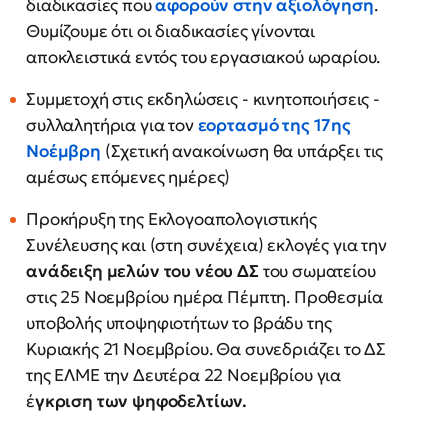
διαδικασίες που
αφορούν στην
αξιολόγηση
.
Θυμίζουμε ότι οι διαδικασίες γίνονται
αποκλειστικά εντός του εργασιακού ωραρίου.
Συμμετοχή στις εκδηλώσεις - κινητοποιήσεις -
συλλαλητήρια για τον
εορτασμό της
17ης
Νοέμβρη
(Σχετική ανακοίνωση θα υπάρξει τις
αμέσως επόμενες ημέρες)
Προκήρυξη της Εκλογοαπολογιστικής
Συνέλευσης και (στη συνέχεια) εκλογές για την
ανάδειξη μελών του νέου ΔΣ
του σωματείου
στις 25 Νοεμβρίου ημέρα Πέμπτη. Προθεσμία
υποβολής υποψηφιοτήτων το βράδυ της
Κυριακής 21 Νοεμβρίου. Θα συνεδριάζει το ΔΣ
της ΕΛΜΕ την Δευτέρα 22 Νοεμβρίου για
έ
γκριση των ψηφοδελτίων.