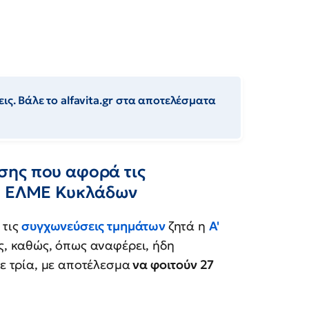
ις. Βάλε το alfavita.gr στα αποτελέσματα
σης που αφορά τις
Α' ΕΛΜΕ Κυκλάδων
 τις
συγχωνεύσεις τμημάτων
ζητά η
Α'
ς, καθώς, όπως αναφέρει, ήδη
 τρία, με αποτέλεσμα
να φοιτούν 27