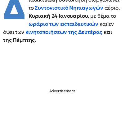
Δ
το
Συντονιστικό
Νηπιαγωγών
αύριο,
Κυριακή 24 Ιανουαρίου
, με θέμα το
ωράριο των εκπαιδευτικών
και εν
όψει των
κινητοποιήσεων της Δευτέρας
και
της Πέμπτης
.