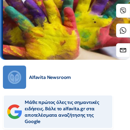
Alfavita Newsroom
Μάθε πρώτος όλες τις σημαντικές
ειδήσεις. Βάλε το alfavita.gr στα
αποτελέσματα αναζήτησης της
Google