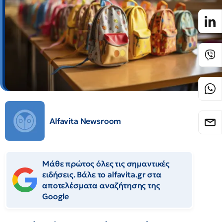
Alfavita Newsroom
Μάθε πρώτος όλες τις σημαντικές
ειδήσεις. Βάλε το alfavita.gr στα
αποτελέσματα αναζήτησης της
Google