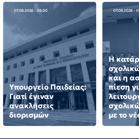
07.08.2026 - 05:00
07.08.2026 - 
Η κατά
σχολικώ
και η α
Υπουργείο Παιδείας:
πίεση γ
Γιατί έγιναν
λειτουρ
ανακλήσεις
σχολικ
διορισμών
με το ν