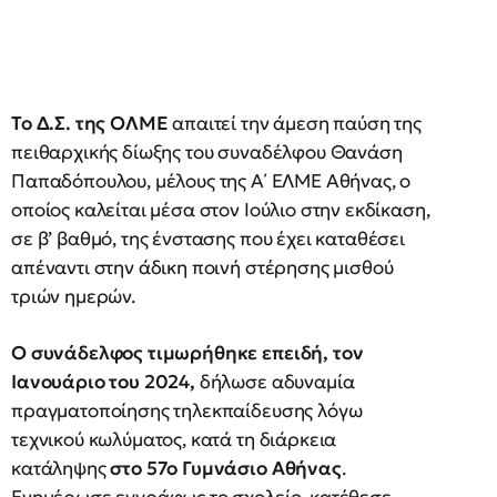
Το Δ.Σ. της ΟΛΜΕ
απαιτεί την άμεση παύση της
πειθαρχικής δίωξης του συναδέλφου Θανάση
Παπαδόπουλου, μέλους της Α΄ ΕΛΜΕ Αθήνας, ο
οποίος καλείται μέσα στον Ιούλιο στην εκδίκαση,
σε β’ βαθμό, της ένστασης που έχει καταθέσει
απέναντι στην άδικη ποινή στέρησης μισθού
τριών ημερών.
Ο συνάδελφος τιμωρήθηκε επειδή, τον
Ιανουάριο του 2024,
δήλωσε αδυναμία
πραγματοποίησης τηλεκπαίδευσης λόγω
τεχνικού κωλύματος, κατά τη διάρκεια
κατάληψης
στο 57ο Γυμνάσιο Αθήνας
.