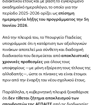
διδακτικού έτους και με βάση το εγκεκριμένο
ακαδημαϊκό ημερολόγιο, το οποίο για την
περίοδο 2025-2026 ορίζει ως
επίσημη
ημερομηνία λήξης του προγράμματος την 5η
Ιουνίου 2026
.
Από την πλευρά του, το Υπουργείο Παιδείας
υπογράμμισε ότι η κατάρτιση των αξιολογικών
πινάκων αποτελεί μια σύνθετη και διαδοχική
διαδικασία που δεσμεύεται από
αποκλειστικές
χρονικές προθεσμίες
για όλους τους
υποψηφίους —με μόνη εξαίρεση τους τίτλους της
αλλοδαπής—, ώστε οι πίνακες να είναι έτοιμοι
πριν από την έναρξη του νέου σχολικού έτους.
Παράλληλα, η κυβερνητική πλευρά ξεκαθάρισε
ότι
δεν τίθεται ζήτημα αποκλεισμού των
σπουδαστών της ΑΣΠΑΙΤΕ
από τις διαδικασίες