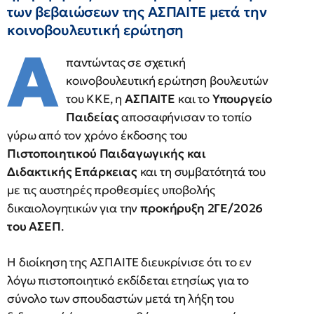
των βεβαιώσεων της ΑΣΠΑΙΤΕ μετά την
κοινοβουλευτική ερώτηση
Α
παντώντας σε σχετική
κοινοβουλευτική ερώτηση βουλευτών
του ΚΚΕ, η
ΑΣΠΑΙΤΕ
και το
Υπουργείο
Παιδείας
αποσαφήνισαν το τοπίο
γύρω από τον χρόνο έκδοσης του
Πιστοποιητικού Παιδαγωγικής και
Διδακτικής Επάρκειας
και τη συμβατότητά του
με τις αυστηρές προθεσμίες υποβολής
δικαιολογητικών για την
προκήρυξη 2ΓΕ/2026
του ΑΣΕΠ
.
Η διοίκηση της ΑΣΠΑΙΤΕ διευκρίνισε ότι το εν
λόγω πιστοποιητικό εκδίδεται ετησίως για το
σύνολο των σπουδαστών μετά τη λήξη του