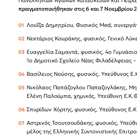
Πανελλήνιων Αγώνων Κατασκευών και Πειρ
πραγματοποιήθηκαν στις 6 και 7 Νοεμβρίου 2
Λουΐζα Δημητρίου, Φυσικός Med, συνεργά
Νεκτάριος Κουράκης, φυσικός, Γενικό Λύ
Ευαγγελία Σαμαντά, φυσικός, 4ο Γυμνάσιο
1ο Δημοτικό Σχολείο Νέας Φιλαδέλφειας 
Βασίλειος Νούσης, φυσικός, Υπεύθυνος Ε
Νικόλαος Παπάζογλου Παπαζογλάκης, Μηχ
Ελένη Παλούμπα, χημικός, Υπεύθυνη Ε.Κ.
Σπυρίδων Χόρτης, φυσικός, Υπεύθυνος Ε.
Αστρινός Τσουτσουδάκης, φυσικός, Υπεύθυ
μέλος της Ελληνικής Συντονιστικής Επιτρ