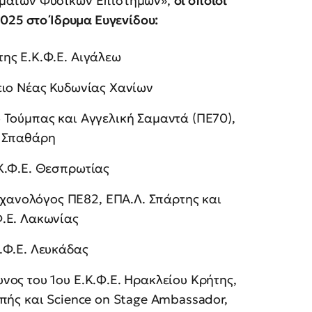
αμάτων Φυσικών Επιστημών»,
οι οποίοι
025 στο Ίδρυμα Ευγενίδου:
της Ε.Κ.Φ.Ε. Αιγάλεω
κειο Νέας Κυδωνίας Χανίων
 Τούμπας και Αγγελική Σαμαντά (ΠΕ70),
– Σπαθάρη
.Κ.Φ.Ε. Θεσπρωτίας
ανολόγος ΠΕ82, ΕΠΑ.Λ. Σπάρτης και
Φ.Ε. Λακωνίας
Κ.Φ.Ε. Λευκάδας
νος του 1ου Ε.Κ.Φ.Ε. Ηρακλείου Κρήτης,
οπής και Science on Stage Ambassador,