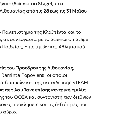
νιο» (Science on Stage
), που
 Λιθουανίας από
τις 28 έως τις 31 Μαΐου
ο
Πανεπιστήμιο της Κλαϊπέντα και το
, σε συνεργασία με το Science on Stage
υ Παιδείας, Επιστημών και Αθλητισμού
α του Προέδρου της Λιθουανίας,
 Raminta Popovienė, οι οποίοι
αιδευτικών και της εκπαίδευσης STEAM
α περιλάμβανε επίσης κεντρική ομιλία
ς του ΟΟΣΑ και συντονιστή των διεθνών
ονες προκλήσεις και τις δεξιότητες που
υ αύριο.