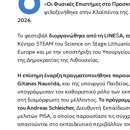
Ο
«
Οι Φυσικές Επιστήμες στο Προσκή
φιλοξενήθηκε στην Κλαϊπέντα της
2026
.
Το φεστιβάλ
διοργανώθηκε από τη LINEŠA, τ
Κέντρο STEAM του Science on Stage Lithuania
Europe και με την υποστήριξη του Υπουργείο
της Δημοκρατίας της Λιθουανίας.
Η επίσημη έναρξη πραγματοποιήθηκε παρουσί
Gitanas Nausėda,
και της υπουργού Παιδείας,
υπογράμμισαν τον καθοριστικό ρόλο των εκπ
στη διαμόρφωση του μέλλοντος.
Το πρόγραμμ
του Andreas Schleicher,
Διευθυντή Εκπαίδευση
μελετών PISA, ο οποίος παρουσίασε τις σύγχρ
απαιτούνται στο εκπαιδευτικό περιβάλλον το