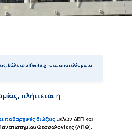
ις. Βάλε το alfavita.gr στα αποτελέσματα
ομίας, πλήττεται η
αι πειθαρχικές διώξεις
μελών ΔΕΠ και
 Πανεπιστημίου Θεσσαλονίκης (ΑΠΘ)
.