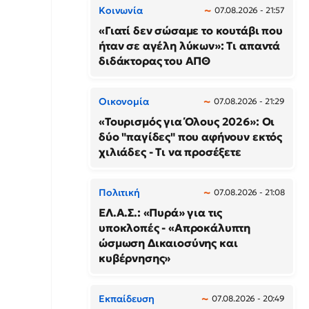
Κοινωνία
07.08.2026 - 21:57
«Γιατί δεν σώσαμε το κουτάβι που
ήταν σε αγέλη λύκων»: Τι απαντά
διδάκτορας του ΑΠΘ
Οικονομία
07.08.2026 - 21:29
«Τουρισμός για Όλους 2026»: Οι
δύο "παγίδες" που αφήνουν εκτός
χιλιάδες - Τι να προσέξετε
Πολιτική
07.08.2026 - 21:08
ΕΛ.Α.Σ.: «Πυρά» για τις
υποκλοπές - «Απροκάλυπτη
ώσμωση Δικαιοσύνης και
κυβέρνησης»
Εκπαίδευση
07.08.2026 - 20:49