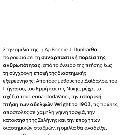
Στην ομιλία της, η ΔρBonnie J. Dunbarθα
παρουσιάσει τη
συναρπαστική πορεία της
ανθρωπότητας
, από το όνειρο της πτήσης έως
τη σύγχρονη εποχή της διαστημικής
εξερεύνησης. Από τους μύθους του Δαίδαλου, του
Πήγασου, του Ερμή και της Νίκης, μέχρι τα
σχέδια του LeonardodaVinci, την
ιστορική
πτήση των αδελφών Wright το 1903
, τις πρώτες
αποστολές σε χαμηλή γήινη τροχιά, την
κατάκτηση της Σελήνης και την εποχή των
διαστημικών σταθμών, η ομιλία θα αναδείξει