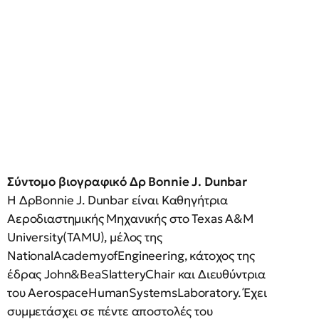
Σύντομο βιογραφικό Δρ Bonnie J. Dunbar
Η ΔρBonnie J. Dunbar είναι Καθηγήτρια
Αεροδιαστημικής Μηχανικής στο Texas A&M
University(TAMU), μέλος της
NationalAcademyofEngineering, κάτοχος της
έδρας John&BeaSlatteryChair και Διευθύντρια
του AerospaceHumanSystemsLaboratory. Έχει
συμμετάσχει σε πέντε αποστολές του