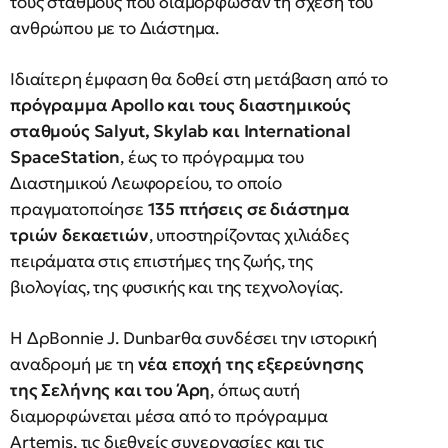
τους σταθμούς που διαμόρφωσαν τη σχέση του
ανθρώπου με το Διάστημα.
Ιδιαίτερη έμφαση θα δοθεί στη μετάβαση από το
πρόγραμμα Apollo και τους διαστημικούς
σταθμούς Salyut, Skylab και International
SpaceStation
, έως το πρόγραμμα του
Διαστημικού Λεωφορείου, το οποίο
πραγματοποίησε
135 πτήσεις σε διάστημα
τριών δεκαετιών
, υποστηρίζοντας χιλιάδες
πειράματα στις επιστήμες της ζωής, της
βιολογίας, της φυσικής και της τεχνολογίας.
Η ΔρBonnie J. Dunbarθα συνδέσει την ιστορική
αναδρομή με τη
νέα εποχή της εξερεύνησης
της Σελήνης και του Άρη
, όπως αυτή
διαμορφώνεται μέσα από το πρόγραμμα
Artemis, τις διεθνείς συνεργασίες και τις