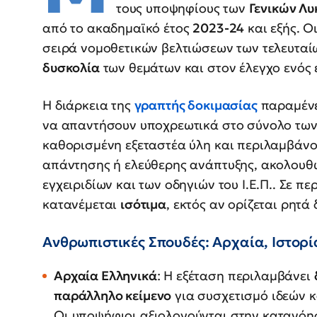
τους υποψηφίους των
Γενικών Λυ
από το ακαδημαϊκό έτος
2023-24
και εξής. Ο
σειρά νομοθετικών βελτιώσεων των τελευταί
δυσκολία
των θεμάτων και στον έλεγχο ενός
Η διάρκεια της
γραπτής δοκιμασίας
παραμέν
να απαντήσουν υποχρεωτικά στο σύνολο των 
καθορισμένη εξεταστέα ύλη και περιλαμβάν
απάντησης ή ελεύθερης ανάπτυξης, ακολουθώ
εγχειριδίων και των οδηγιών του Ι.Ε.Π.. Σε 
κατανέμεται
ισότιμα
, εκτός αν ορίζεται ρητ
Ανθρωπιστικές Σπουδές: Αρχαία, Ιστορί
Αρχαία Ελληνικά
: Η εξέταση περιλαμβάνει
παράλληλο κείμενο
για συσχετισμό ιδεών 
Οι υποψήφιοι αξιολογούνται στην κατανόηση