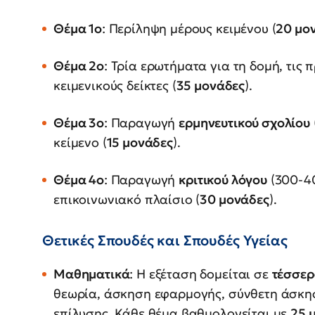
Θέμα 1ο
: Περίληψη μέρους κειμένου (
20 μο
Θέμα 2ο
: Τρία ερωτήματα για τη δομή, τις 
κειμενικούς δείκτες (
35 μονάδες
).
Θέμα 3ο
: Παραγωγή
ερμηνευτικού σχολίου
κείμενο (
15 μονάδες
).
Θέμα 4ο
: Παραγωγή
κριτικού λόγου
(300-40
επικοινωνιακό πλαίσιο (
30 μονάδες
).
Θετικές Σπουδές και Σπουδές Υγείας
Μαθηματικά
: Η εξέταση δομείται σε
τέσσερ
θεωρία, άσκηση εφαρμογής, σύνθετη άσκησ
επίλυσης. Κάθε θέμα βαθμολογείται με
25 