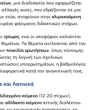
κείων
, μια διαδικασία που εφαρμόζεται
ι αλλαγές αυτές, που εδράζονται σε μια
ων ετών, στοχεύουν στην
κλιμακούμενη
 ευρέος φάσματος διδακτικών στόχων.
ει
τρίωρη
, ενώ οι υποψήφιοι καλούνται
θεμάτων. Τα θέματα αντλούνται από την
ουν
ποικιλία ερωτήσεων
, όπως σύντομης
ντας τη λογική των σχολικών
περιπτώσεις υποερωτημάτων, η βαθμολογία
ά διαφορετικά κατά την ανακοίνωσή τους.
α και Λατινικά
διδαγμένο κείμενο
(12-20 στίχων),
και
αδίδακτο κείμενο
αττικής διαλέκτου.
, τις ερμηνευτικές προσεγγίσεις, το