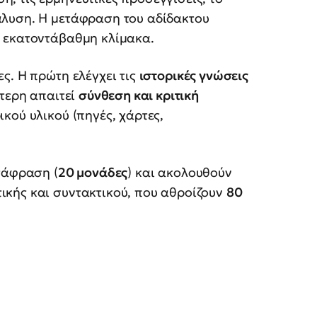
άλυση. Η μετάφραση του αδίδακτου
 εκατοντάβαθμη κλίμακα.
ες. Η πρώτη ελέγχει τις
ιστορικές γνώσεις
ύτερη απαιτεί
σύνθεση και κριτική
ικού υλικού (πηγές, χάρτες,
ετάφραση (
20 μονάδες
) και ακολουθούν
ικής και συντακτικού, που αθροίζουν
80