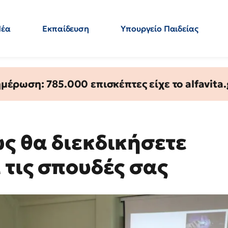
Νέα
Εκπαίδευση
Υπουργείο Παιδείας
 Εκπαιδευτικών
Μεταπτυχιακά
Πολιτική
Κόσμος
- Απαντήσεις
έρωση: 785.000 επισκέπτες είχε το alfavita.
ς θα διεκδικήσετε
 τις σπουδές σας