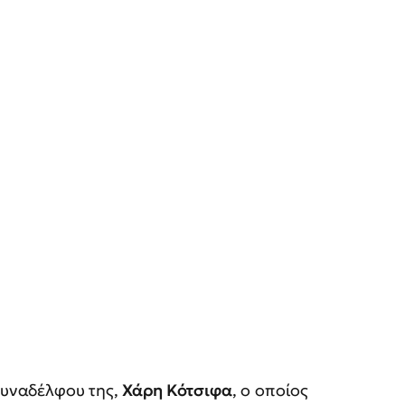
συναδέλφου της,
Χάρη Κότσιφα
, ο οποίος