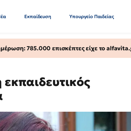
Νέα
Εκπαίδευση
Υπουργείο Παιδείας
 Εκπαιδευτικών
Μεταπτυχιακά
Πολιτική
Κόσμος
- Απαντήσεις
έρωση: 785.000 επισκέπτες είχε το alfavita.
η εκπαιδευτικός
α