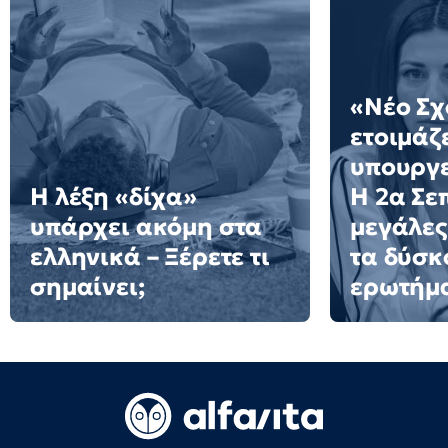
«Νέο Σχ
ετοιμάζε
υπουργε
Η λέξη «δίχα»
Η 2α Σε
υπάρχει ακόμη στα
μεγάλες
ελληνικά – Ξέρετε τι
τα δύσκ
σημαίνει;
ερωτήμ