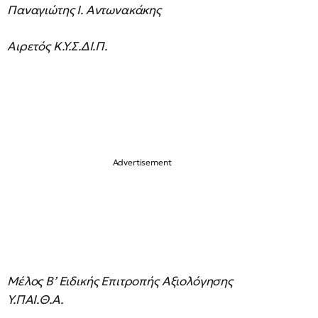
Παναγιώτης Ι. Αντωνακάκης
Αιρετός Κ.Υ.Σ.ΔΙ.Π.
Μέλος Β’ Ειδικής Επιτροπής Αξιολόγησης
Υ.ΠΑΙ.Θ.Α.