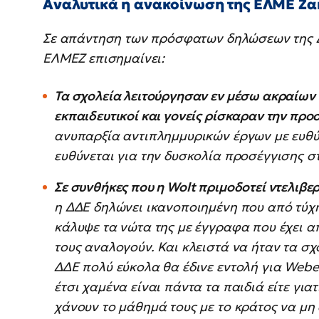
Αναλυτικά η ανακοίνωση της ΕΛΜΕ Ζα
Σε απάντηση των πρόσφατων δηλώσεων της Δ
ΕΛΜΕΖ επισημαίνει:
Τα σχολεία λειτούργησαν εν μέσω ακραίων 
εκπαιδευτικοί και γονείς ρίσκαραν την προ
ανυπαρξία αντιπλημμυρικών έργων με ευθ
ευθύνεται για την δυσκολία προσέγγισης σ
Σε συνθήκες που η
Wolt
πριμοδοτεί ντελιβε
η ΔΔΕ δηλώνει ικανοποιημένη που από τύχη 
κάλυψε τα νώτα της με έγγραφα που έχει α
τους αναλογούν. Και κλειστά να ήταν τα σχ
ΔΔΕ πολύ εύκολα θα έδινε εντολή για Webe
έτσι χαμένα είναι πάντα τα παιδιά είτε για
χάνουν το μάθημά τους με το κράτος να μη 