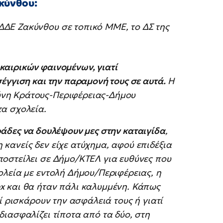
κύνθου:
ΔΕ Ζακύνθου σε τοπικό ΜΜΕ, το ΔΣ της
καιρικών φαινομένων, γιατί
σέγγιση και την παραμονή τους σε αυτά.
Η
ύνη Κράτους-Περιφέρειας-Δήμου
τα σχολεία.
ράδες να δουλέψουν μες στην καταιγίδα
,
κανείς δεν είχε ατύχημα, αφού επιδέξια
ποστείλει σε Δήμο/ΚΤΕΛ για ευθύνες που
ολεία με εντολή Δήμου/Περιφέρειας, η
x και θα ήταν πάλι καλυμμένη. Κάπως
τί ρισκάρουν την ασφάλειά τους ή γιατί
διασφαλίζει τίποτα από τα δύο, στη