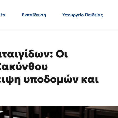
Νέα
Εκπαίδευση
Υπουργείο Παιδείας
 Εκπαιδευτικών
Μεταπτυχιακά
Πολιτική
Κόσμος
- Απαντήσεις
ταιγίδων: Οι
 Ζακύνθου
ειψη υποδομών και