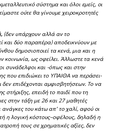
μεταλλευτικό σύστημα και όλοι εμείς, οι
ν είμαστε ούτε θα γίνουμε χειροκροτητές
ά,
(δεν υπάρχουν αλλά αν το
ί και δύο παραπέρα) αποδεικνύουν με
νθου δημοσιοποιεί τα κενά, μια και η
ν κοινωνία, ως οφείλει. Άλλωστε τα κενά
οι συνάδελφοι και -όπως και στην
ς που επιδιώκει το ΥΠΑΙΘΑ να περάσει-
ι δεν επιδέχονται αμφισβητήσεων. Το να
ς στήριξης, επειδή το παιδί που τη
μες στην τάξη με 26 και 27 μαθητές
 ανάγκες του κάτω απ’ το χαλί, αφού οι
υτή η λογική κόστους–οφέλους, δηλαδή η
τροπή τους σε χρηματικές αξίες, δεν