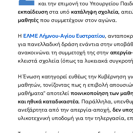
και την επιμονή του Υπουργείου Παιδ
εκπαίδευση
στα υπό
κατάληψη σχολεία
, απε
μαθητές
που συμμετέχουν στον αγώνα.
Η
ΕΛΜΕ Λήμνου-Αγίου Ευστρατίου
, ανταποκ
για πανελλαδική δράση ενάντια στην υποβάθ
ανακοινώνει τη συμμετοχή της στην
απεργία-
κλειστά σχολεία (όπως τα λυκειακά συγκροτ
Η Ένωση κατηγορεί ευθέως την Κυβέρνηση γ
μαθητών, τονίζοντας πως η επιβολή απουσιώ
μαθήματα" αποτελεί
ποινικοποίηση των μαθ
και ηθικά καταδικαστέα
. Παράλληλα, υπενθυμ
ανεξάρτητα από την απεργία-αποχή,
δεν υπο
υλικοτεχνική υποδομή για την τηλεργασία, ε