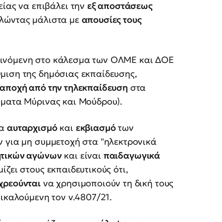
είας να επιβάλει την
εξ αποστάσεως
ιλώντας μάλιστα με
απουσίες τους
ρινόμενη στο κάλεσμα των ΟΛΜΕ και ΔΟΕ
μιση της δημόσιας εκπαίδευσης,
αποχή από την τηλεκπαίδευση
στα
ήματα Μύρινας και Μούδρου).
ια
αυταρχισμό
και
εκβιασμό
των
ν για μη συμμετοχή στα "ηλεκτρονικά
ητικών αγώνων
και είναι
παιδαγωγικά
ίζει στους εκπαιδευτικούς ότι,
χρεούνται
να χρησιμοποιούν τη δική τους
πικαλούμενη τον ν.4807/21.