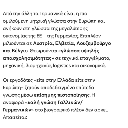
Από την άλλη τα Γερμανικά είναι η πιο
ομιλούμενη μητρική γλώσσα στην Ευρώπη και
ανήκουν στη γλώσσα της μεγαλύτερης
οικονομίας της ΕΕ – της Γερμανίας. Επιπλέον
μιλιούνται σε
Αυστρία, Ελβετία, Λουξεμβούργο
και Βέλγι
ο. Θεωρούνται «
γλώσσα υψηλής
απασχολησιμότητας»
σε τεχνικά επαγγέλματα,
μηχανική, βιομηχανία, logistics και οικονομικά.
Οι εργοδότες –είτε στην Ελλάδα είτε στην
Ευρώπη– ζητούν αποδεδειγμένο επίπεδο
γνώσης μέσω
επίσημης πιστοποίηση
ς. Η
αναφορά «
καλή γνώση Γαλλικών/
Γερμανικών
» στο βιογραφικό πλέον δεν αρκεί.
Απαιτείται: