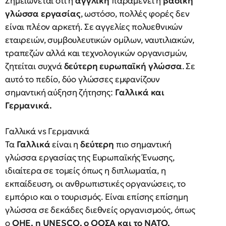
Σημειώνεται ότι η
αγγλική
παραμένει η
βασική
γλώσσα εργασίας
, ωστόσο, πολλές φορές δεν
είναι πλέον αρκετή. Σε αγγελίες πολυεθνικών
εταιρειών, συμβουλευτικών ομίλων, ναυτιλιακών,
τραπεζών αλλά και τεχνολογικών οργανισμών,
ζητείται συχνά
δεύτερη ευρωπαϊκή γλώσσα
. Σε
αυτό το πεδίο, δύο γλώσσες εμφανίζουν
σημαντική αύξηση ζήτησης:
Γαλλικά και
Γερμανικά.
Γαλλικά vs Γερμανικά
Τα
Γαλλικά
είναι η
δεύτερη
πιο σημαντική
γλώσσα εργασίας της Ευρωπαϊκής Ένωσης,
ιδιαίτερα σε τομείς όπως η διπλωματία, η
εκπαίδευση, οι ανθρωπιστικές οργανώσεις, το
εμπόριο και ο τουρισμός. Είναι επίσης επίσημη
γλώσσα σε δεκάδες διεθνείς οργανισμούς, όπως
ο
ΟΗΕ, η UNESCO, ο ΟΟΣΑ και το ΝΑΤΟ.