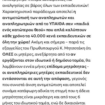
αναλγησίας σε βάρος όλων των εκπαιδευτικών!
Χαρακτηριστικό παράδειγμα αποτελεί
η
αντιμετώπισή των αναπληρωτών και
αναπληρωτριών από το ΥΠΑΙΘΑ σαν «παιδιά
ενός κατώτερου θεού» που απλά καλύπτουν
κάθε χρόνο τα 40.000 κενά εκπαιδευτικών σε
όλη την χώρα!
Ακόμη και σήμερα – παρά τις
εξαγγελίες του Πρωθυπουργού Κ. Μητσοτάκη ότι
ΟΛΕΣ
οι μητέρες, ανεξάρτητα από το
αν
εργάζονται στον ιδιωτικό ή δημόσιο τομέα
, θα
λαμβάνουν εννέα μήνες
επίδομα μητρότητας
-
οι
αναπληρώτριες μητέρες εκπαιδευτικοί δεν
εντάσσονται σε αυτή την απόφαση,
γεγονός
που συνιστά άνιση αντιμετώπιση και αποτελεί
συνάμα κατάφωρη αδικία τη στιγμή που η άδεια
μητρότητας είναι μικρότερη και από τους 6
μήνες του ιδιωτικού τομέα, ενώ δε δικαιούνται