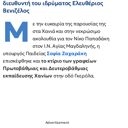
διευθυντή του ιδρύματος Ελευθέριος
Βενιζέλος
Μ
ε την ευκαιρία της παρουσίας της
στα Χανιά και στην νεκρώσιμο
ακολουθία για τον Νίκο Παπαδάκη
στον Ι.Ν. Αγίας Μαγδαληνής, η
υπουργός Παιδείας
Σοφία Ζαχαράκη
επισκέφθηκε και
το κτίριο των γραφείων
Πρωτοβάθμιας και Δευτεροβάθμιας
εκπαίδευσης Χανίων
στην οδό Γκερόλα.