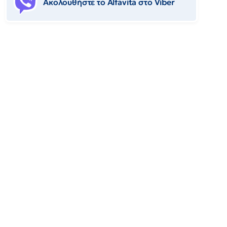
Ακολουθήστε το Αlfavita στο Viber