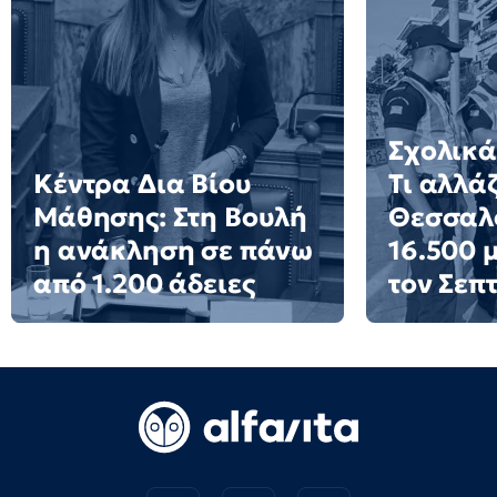
Σχολικά
Κέντρα Δια Βίου
Τι αλλάζ
Μάθησης: Στη Βουλή
Θεσσαλο
η ανάκληση σε πάνω
16.500 
από 1.200 άδειες
τον Σεπ