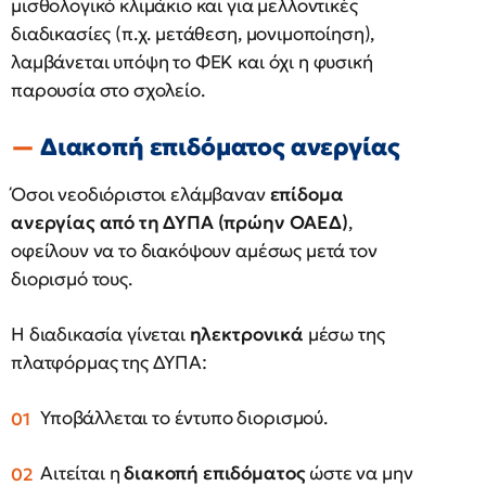
μισθολογικό κλιμάκιο και για μελλοντικές
διαδικασίες (π.χ. μετάθεση, μονιμοποίηση),
λαμβάνεται υπόψη το ΦΕΚ και όχι η φυσική
παρουσία στο σχολείο.
Διακοπή επιδόματος ανεργίας
Όσοι νεοδιόριστοι ελάμβαναν
επίδομα
ανεργίας από τη ΔΥΠΑ (πρώην ΟΑΕΔ)
,
οφείλουν να το διακόψουν αμέσως μετά τον
διορισμό τους.
Η διαδικασία γίνεται
ηλεκτρονικά
μέσω της
πλατφόρμας της ΔΥΠΑ:
Υποβάλλεται το έντυπο διορισμού.
Αιτείται η
διακοπή επιδόματος
ώστε να μην