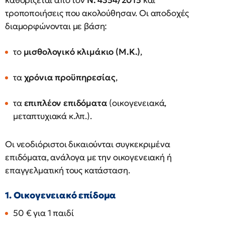
καθορίζεται από τον
Ν. 4354/2015
και
τροποποιήσεις που ακολούθησαν. Οι αποδοχές
διαμορφώνονται με βάση:
το
μισθολογικό κλιμάκιο (Μ.Κ.)
,
τα
χρόνια προϋπηρεσίας
,
τα
επιπλέον επιδόματα
(οικογενειακά,
μεταπτυχιακά κ.λπ.).
Οι νεοδιόριστοι δικαιούνται συγκεκριμένα
επιδόματα, ανάλογα με την οικογενειακή ή
επαγγελματική τους κατάσταση.
1. Οικογενειακό επίδομα
50 € για 1 παιδί