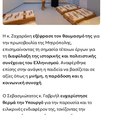
Η κ. Ζαχαράκη
εξέφρασε τον θαυμασμό της
για
την πρωτοβουλία της Μητρόπολης,
επισημαίνοντας τη σημασία τέτοιων έργων για
τη
διαφύλαξη της ιστορικής και πολιτιστικής
συνέχειας του Ελληνισμού
. Αναφέρθηκε
επίσης στην ανάγκη η παιδεία να βασίζεται σε
αξίες όπως η
μνήμη, η παράδοση και η
κοινωνική συνοχή
.
Ο Σεβασμιώτατος κ. Γαβριήλ
ευχαρίστησε
θερμά την Υπουργό
για την παρουσία και το
ειλικρινές ενδιαφέρον της, τονίζοντας την