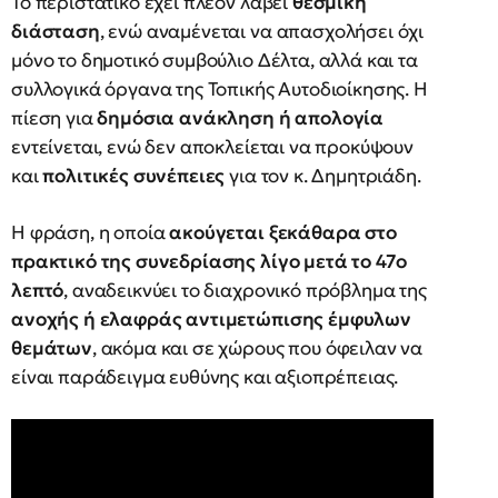
Το περιστατικό έχει πλέον λάβει
θεσμική
διάσταση
, ενώ αναμένεται να απασχολήσει όχι
μόνο το δημοτικό συμβούλιο Δέλτα, αλλά και τα
συλλογικά όργανα της Τοπικής Αυτοδιοίκησης. Η
πίεση για
δημόσια ανάκληση ή απολογία
εντείνεται, ενώ δεν αποκλείεται να προκύψουν
και
πολιτικές συνέπειες
για τον κ. Δημητριάδη.
Η φράση, η οποία
ακούγεται ξεκάθαρα στο
πρακτικό της συνεδρίασης λίγο μετά το 47ο
λεπτό
, αναδεικνύει το διαχρονικό πρόβλημα της
ανοχής ή ελαφράς αντιμετώπισης έμφυλων
θεμάτων
, ακόμα και σε χώρους που όφειλαν να
είναι παράδειγμα ευθύνης και αξιοπρέπειας.