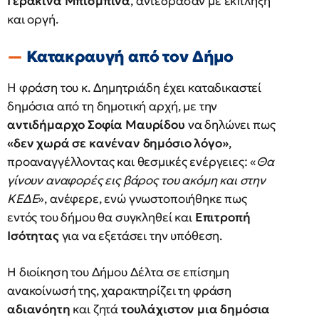
Γερακίνα Μπισμπινά
, αντέδρασαν με έκπληξη
και οργή.
Κατακραυγή από τον Δήμο
Η φράση του κ. Δημητριάδη έχει καταδικαστεί
δημόσια από τη δημοτική αρχή, με την
αντιδήμαρχο Σοφία Μαυρίδου
να δηλώνει πως
«δεν χωρά σε κανέναν δημόσιο λόγο»
,
προαναγγέλλοντας και θεσμικές ενέργειες: «
Θα
γίνουν αναφορές εις βάρος του ακόμη και στην
ΚΕΔΕ
», ανέφερε, ενώ γνωστοποιήθηκε πως
εντός του δήμου θα συγκληθεί και
Επιτροπή
Ισότητας
για να εξετάσει την υπόθεση.
Η διοίκηση του Δήμου Δέλτα σε επίσημη
ανακοίνωσή της, χαρακτηρίζει τη φράση
αδιανόητη
και ζητά
τουλάχιστον μια δημόσια