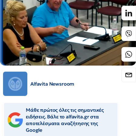
Alfavita Newsroom
Μάθε πρώτος όλες τις σημαντικές
ειδήσεις. Βάλε το alfavita.gr στα
αποτελέσματα αναζήτησης της
Google