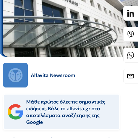
Alfavita Newsroom
Μάθε πρώτος όλες τις σημαντικές
ειδήσεις. Βάλε το alfavita.gr στα
αποτελέσματα αναζήτησης της
Google