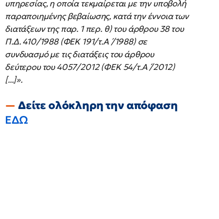
υπηρεσίας, η οποία τεκμαίρεται με την υποβολή
παραποιημένης βεβαίωσης, κατά την έννοια των
διατάξεων της παρ. 1 περ. θ) του άρθρου 38 του
Π.Δ. 410/1988 (ΦΕΚ 191/τ.Α ́/1988) σε
συνδυασμό με τις διατάξεις του άρθρου
δεύτερου του 4057/2012 (ΦΕΚ 54/τ.Α ́/2012)
[...]».
Δείτε ολόκληρη την απόφαση
ΕΔΩ