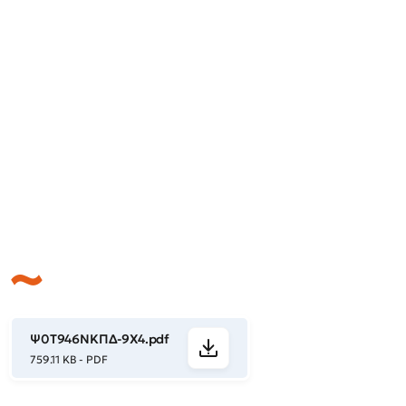
Ψ0Τ946ΝΚΠΔ-9Χ4.pdf
759.11 KB - PDF