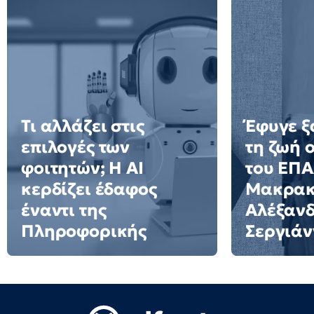
Τι αλλάζει στις
Έφυγε ξ
επιλογές των
τη ζωή 
φοιτητών; Η AI
του ΕΠ
κερδίζει έδαφος
Μακρακ
έναντι της
Αλέξαν
Πληροφορικής
Σεργιάν