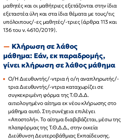
μαθητές και οι μαθήτριες εξετάζονται στην ίδια
εξεταστέα ύλη και στα ίδια θέματα με τους/τις
υπόλοιπους/-ες μαθητές/-τριες (άρθρα 113 και
136 του ν. 4610/2019).
Κλήρωση σε λάθος
μάθημα: Εάν, εκ παραδρομής,
γίνει κλήρωση σε λάθος μάθημα
Ο/Η Διευθυντής/-ντρια ή ο/η αναπληρωτής/-
τρια Διευθυντής/-ντρια καταχωρίζει σε
συγκεκριμένη φόρμα της Τ.Θ.Δ.Δ.
αιτιολογημένο αίτημα εκ νέου κλήρωσης στο
μάθημα αυτό. Στη συνέχεια επιλέγει
«Αποστολή». Το αίτημα διαβιβάζεται, μέσω της
πλατφόρμας της Τ.Θ.Δ.Δ., στην οικεία
Διεύθυνση Δευτεροβάθμιας Εκπαίδευσης.