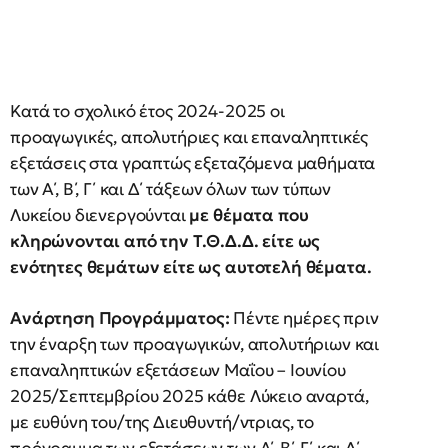
Κατά το σχολικό έτος 2024-2025 οι
προαγωγικές, απολυτήριες και επαναληπτικές
εξετάσεις στα γραπτώς εξεταζόμενα μαθήματα
των Α΄, Β΄, Γ΄ και Δ΄ τάξεων όλων των τύπων
Λυκείου διενεργούνται
με θέματα που
κληρώνονται από την Τ.Θ.Δ.Δ. είτε ως
ενότητες θεμάτων είτε ως αυτοτελή θέματα.
Ανάρτηση Προγράμματος:
Πέντε ημέρες πριν
την έναρξη των προαγωγικών, απολυτήριων και
επαναληπτικών εξετάσεων Μαΐου – Ιουνίου
2025/Σεπτεμβρίου 2025 κάθε Λύκειο αναρτά,
με ευθύνη του/της Διευθυντή/ντριας, το