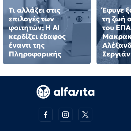
Τι αλλάζει στις
Έφυγε ξ
επιλογές των
τη ζωή 
φοιτητών; Η AI
του ΕΠ
κερδίζει έδαφος
Μακρακ
έναντι της
Αλέξαν
Πληροφορικής
Σεργιάν