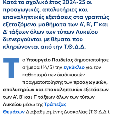
Κατά το σχολικό έτος 2024-25 οι
προαγωγικές, απολυτήριες και
επαναληπτικές εξετάσεις στα γραπτώς
εξεταζόμενα μαθήματα των Α΄, Β΄, Γ΄ και
Δ' τάξεων όλων των τύπων Λυκείου
διενεργούνται με θέματα που
κληρώνονται από την Τ.Θ.Δ.Δ.
Τ
ο
Υπουργείο Παιδείας
δημοσιοποίησε
σήμερα (14/5) την
εγκύκλιο
για τον
καθορισμό των διαδικασιών
πραγματοποίησης των
προαγωγικών,
απολυτηρίων και επαναληπτικών εξετάσεων
των Α΄, Β΄ και Γ΄ τάξεων όλων των τύπων
Λυκείου
μέσω της
Τράπεζας
Θεμάτων
Διαβαθμισμένης Δυσκολίας (Τ.Θ.Δ.Δ.).