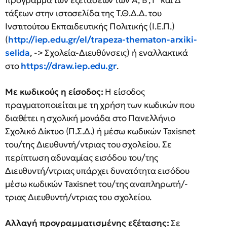
πρόγραμμα των εξετάσεων των Α΄, Β΄, Γ΄ και Δ΄
τάξεων στην ιστοσελίδα της Τ.Θ.Δ.Δ. του
Ινστιτούτου Εκπαιδευτικής Πολιτικής (Ι.Ε.Π.)
(
http://iep.edu.gr/el/trapeza-thematon-arxiki-
selida
, -> Σχολεία-Διευθύνσεις) ή εναλλακτικά
στο
https://draw.iep.edu.gr
.
Με κωδικούς η είσοδος:
Η είσοδος
πραγματοποιείται με τη χρήση των κωδικών που
διαθέτει η σχολική μονάδα στο Πανελλήνιο
Σχολικό Δίκτυο (Π.Σ.Δ.) ή μέσω κωδικών Taxisnet
του/της Διευθυντή/ντριας του σχολείου. Σε
περίπτωση αδυναμίας εισόδου του/της
Διευθυντή/ντριας υπάρχει δυνατότητα εισόδου
μέσω κωδικών Taxisnet του/της αναπληρωτή/-
τριας Διευθυντή/ντριας του σχολείου.
Αλλαγή προγραμματισμένης εξέτασης:
Σε