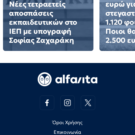
Νέες τετραετείς
ευρώ γι
αποσπάσεις
στεγαστ
εκπαιδευτικών στο
1.120 φο
ΙΕΠ με υπογραφή
Ποιοι θ
Σοφίας Ζαχαράκη
2.500 ε
Όροι Χρήσης
Επικοινωνία