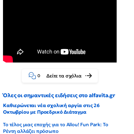
Δείτε τα σχόλια
0
Όλες οι σημαντικές ειδήσεις στο alfavita.gr
Καθιερώνεται νέα σχολική αργία στις 26
Οκτωβρίου με Προεδρικό Διάταγμα
Το τέλος μιας εποχής για το Allou! Fun Park: Το
Ρέντη αλλάζει πρόσωπο