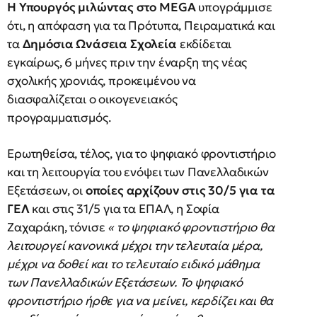
Η Υπουργός μιλώντας στο MEGA
υπογράμμισε
ότι, η απόφαση για τα Πρότυπα, Πειραματικά και
τα
Δημόσια Ωνάσεια Σχολεία
εκδίδεται
εγκαίρως, 6 μήνες πριν την έναρξη της νέας
σχολικής χρονιάς, προκειμένου να
διασφαλίζεται ο οικογενειακός
προγραμματισμός.
Ερωτηθείσα, τέλος, για το ψηφιακό φροντιστήριο
και τη λειτουργία του ενόψει των Πανελλαδικών
Εξετάσεων, οι
οποίες αρχίζουν στις 30/5 για τα
ΓΕΛ
και στις 31/5 για τα ΕΠΑΛ, η Σοφία
Ζαχαράκη, τόνισε
« το ψηφιακό φροντιστήριο θα
λειτουργεί κανονικά μέχρι την τελευταία μέρα,
μέχρι να δοθεί και το τελευταίο ειδικό μάθημα
των Πανελλαδικών Εξετάσεων. Το ψηφιακό
φροντιστήριο ήρθε για να μείνει, κερδίζει και θα