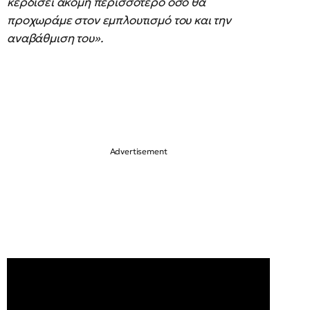
κερδίσει ακόμη περισσότερο όσο θα
προχωράμε στον εμπλουτισμό του και την
αναβάθμιση του».