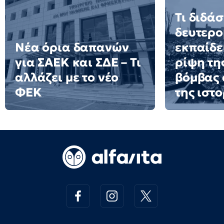
Τι διδά
δευτερ
Νέα όρια δαπανών
εκπαίδε
για ΣΑΕΚ και ΣΔΕ – Τι
ρίψη τη
αλλάζει με το νέο
βόμβας 
ΦΕΚ
της ιστο