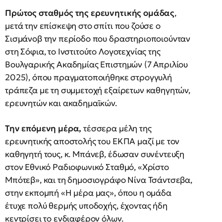
Πρώτος σταθμός της ερευνητικής ομάδας
,
μετά την επίσκεψη στο σπίτι που ζούσε ο
Σισμάνοβ την περίοδο που δραστηριοποιούνταν
στη Σόφια, το Ινστιτούτο Λογοτεχνίας της
Βουλγαρικής Ακαδημίας Επιστημών (7 Απριλίου
2025), όπου πραγματοποιήθηκε στρογγυλή
τράπεζα με τη συμμετοχή εξαίρετων καθηγητών,
ερευνητών και ακαδημαϊκών.
Την επόμενη μέρα,
τέσσερα μέλη της
ερευνητικής αποστολής του ΕΚΠΑ μαζί με τον
καθηγητή τους, κ. Μπάνεβ, έδωσαν συνέντευξη
στον Εθνικό Ραδιοφωνικό Σταθμό, «Χρίστο
Μπότεβ», και τη δημοσιογράφο Νίνα Τσάντσεβα,
στην εκπομπή «Η μέρα μας», όπου η ομάδα
έτυχε πολύ θερμής υποδοχής, έχοντας ήδη
κεντρίσει το ενδιαφέρον όλων.