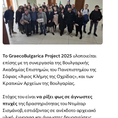
Το GraecoBulgarica Project 2025
υλοποιείται
επίσης με τη συνεργασία της Βουλγαρικής
Ακαδημίας Επιστημών, του Πανεπιστημίου της
Σόφιας «Άγιος Κλήμης της Οχρίδας», και των
Κρατικών Αρχείων της Βουλγαρίας.
Στόχος του είναι
να ρίξει φως σε άγνωστες
πτυχές
της δραστηριότητας του Ντιμίταρ
Σισμάνοβ, εστιάζοντας σε ανέκδοτο αρχειακό
υλικό, έγγραφα και άγνωστες δημοσιεύσεις,