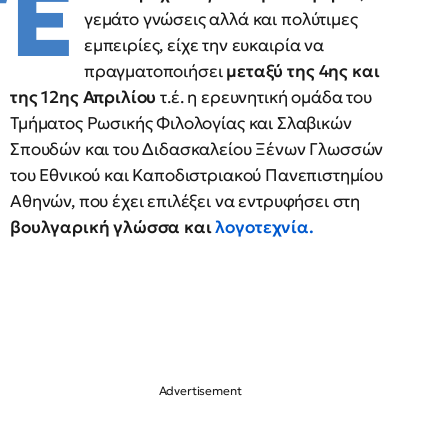
Έ
γεμάτο γνώσεις αλλά και πολύτιμες
εμπειρίες, είχε την ευκαιρία να
πραγματοποιήσει
μεταξύ της 4ης και
της 12ης Απριλίου
τ.έ. η ερευνητική ομάδα του
Τμήματος Ρωσικής Φιλολογίας και Σλαβικών
Σπουδών και του Διδασκαλείου Ξένων Γλωσσών
του Εθνικού και Καποδιστριακού Πανεπιστημίου
Αθηνών, που έχει επιλέξει να εντρυφήσει στη
βουλγαρική γλώσσα και
λογοτεχνία.