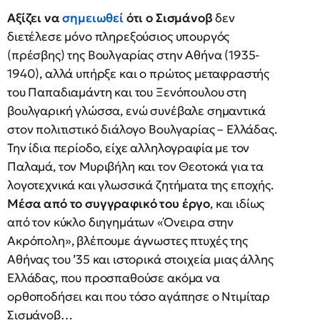
Αξίζει να
σημειωθεί
ότι ο Σισμάνοβ
δεν
διετέλεσε μόνο πληρεξούσιος υπουργός
(πρέσβης) της Βουλγαρίας στην Αθήνα (1935-
1940), αλλά υπήρξε και ο πρώτος μεταφραστής
του Παπαδιαμάντη και του Ξενόπουλου στη
βουλγαρική γλώσσα, ενώ συνέβαλε σημαντικά
στον πολιτιστικό διάλογο Βουλγαρίας – Ελλάδας.
Την ίδια περίοδο, είχε αλληλογραφία με τον
Παλαμά, τον Μυριβήλη και τον Θεοτοκά για τα
λογοτεχνικά και γλωσσικά ζητήματα της εποχής.
Μέσα από το συγγραφικό του έργο
, και ιδίως
από τον κύκλο διηγημάτων «Όνειρα στην
Ακρόπολη», βλέπουμε άγνωστες πτυχές της
Αθήνας του ’35 και ιστορικά στοιχεία μιας άλλης
Ελλάδας, που προσπαθούσε ακόμα να
ορθοποδήσει και που τόσο αγάπησε ο Ντιμίταρ
Σισμάνοβ…