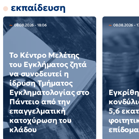
εκπαίδευση
08.08.2026 - 18:06
08.08.2026 - 1
Το Κέντρο Μελέτης
του Εγκλήματος ζητά
να συνοδευτεί η
ίδρυση Τμήματος
Εγκληματολογίας στο
Εγκρίθ
Πάντειο από την
κονδύλι
επαγγελματική
5,6 εκατ
κατοχύρωση του
φοιτητι
κλάδου
επίδομα