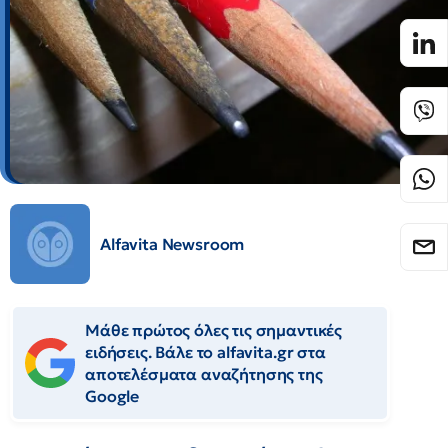
Alfavita Newsroom
Μάθε πρώτος όλες τις σημαντικές
ειδήσεις. Βάλε το alfavita.gr στα
αποτελέσματα αναζήτησης της
Google