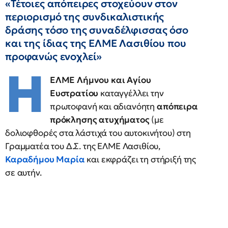
«Τέτοιες απόπειρες στοχεύουν στον
περιορισμό της συνδικαλιστικής
δράσης τόσο της συναδέλφισσας όσο
και της ίδιας της ΕΛΜΕ Λασιθίου που
προφανώς ενοχλεί»
Η
ΕΛΜΕ Λήμνου και Αγίου
Ευστρατίου
καταγγέλλει την
πρωτοφανή και αδιανόητη
απόπειρα
πρόκλησης ατυχήματος
(με
δολιοφθορές στα λάστιχά του αυτοκινήτου) στη
Γραμματέα του Δ.Σ. της ΕΛΜΕ Λασιθίου,
Καραδήμου Μαρία
και εκφράζει τη στήριξή της
σε αυτήν.