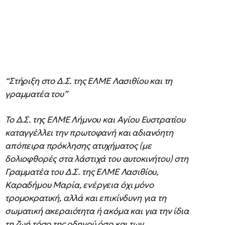
“Στήριξη στο Δ.Σ. της ΕΛΜΕ Λασιθίου και τη
γραμματέα του”
Το Δ.Σ. της ΕΛΜΕ Λήμνου και Αγίου Ευστρατίου
καταγγέλλει την πρωτοφανή και αδιανόητη
απόπειρα πρόκλησης ατυχήματος (με
δολιοφθορές στα λάστιχά του αυτοκινήτου) στη
Γραμματέα του Δ.Σ. της ΕΛΜΕ Λασιθίου,
Καραδήμου Μαρία, ενέργεια όχι μόνο
τρομοκρατική, αλλά και επικίνδυνη για τη
σωματική ακεραιότητα ή ακόμα και για την ίδια
τη ζωή τόσο της οδηγού όσο και των