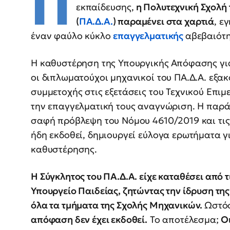
Π
εκπαίδευσης,
η Πολυτεχνική Σχολή 
(
ΠΑ.Δ.Α.
) παραμένει στα χαρτιά
, ε
έναν φαύλο κύκλο
επαγγελματικής
αβεβαιότη
Η καθυστέρηση της Υπουργικής Απόφασης για
οι διπλωματούχοι μηχανικοί του ΠΑ.Δ.Α. εξα
συμμετοχής στις εξετάσεις του Τεχνικού Επιμε
την επαγγελματική τους αναγνώριση. Η παρά
σαφή πρόβλεψη του Νόμου 4610/2019 και τις
ήδη εκδοθεί, δημιουργεί εύλογα ερωτήματα γ
καθυστέρησης.
Η Σύγκλητος του ΠΑ.Δ.Α. είχε καταθέσει από 
Υπουργείο Παιδείας, ζητώντας την ίδρυση τη
όλα τα τμήματα της Σχολής Μηχανικών.
Ωστό
απόφαση δεν έχει εκδοθεί.
Το αποτέλεσμα;
Ο