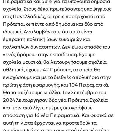
Πειραματικά και 58% για τα υπόλοιπα δημόσια
σχολεία. Στους δέκα πρωτεύσαντες υποψηφίους
στις Πανελλαδικές, οι τρεις προέρχονται από
Πρότυπα, οι πέντε από δημόσια και δύο από
ιδιωτικά. Αντιλαμβάνεστε ότι αυτό είναι
έμπρακτη πολιτική ίσων ευκαιριών και
πολλαπλών δυνατοτήτων. Δεν είμαι οπαδός του
«ενός δρόμου» στην εκπαίδευση. Εχουμε
σχολεία μουσικά, θα λειτουργήσουμε σχολεία
αθλητικά, έχουμε 42 Πρότυπα, τα οποία θα
ενισχύσουμε και με το διεθνές απολυτήριο στην
πρώτη φάση εφαρμογής, και 104 Πειραματικά.
Θα τα αυξήσουμε κι άλλο. Τον Σεπτέμβριο του
2024 λειτούργησαν δύο νέα Πρότυπα Σχολεία
και πριν από λίγες ημέρες υπογράψαμε
απόφαση για 16 νέα Πειραματικά. Και φυσικά σε
αυτή τη λίστα έρχονται να προστεθούν τα
Δημόσια Ωνάσεια, που συνιστούν ένα νέο τύπο