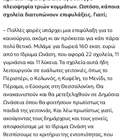
πλειοψηφία τριών κομμάτων. Ωστόσο, κάποια
σχολεία διατυπώνουν επιφυλάξεις. Γιατί;
– Πολλές φορές υπάρχει μια επιφύλαξη για το
καινούργιο, ακόμη κι αν πρόκειται για κάτι πάρα
πολύ θετικό. Μιλάμε για δωρεά 160 εκατ. ευρώ
από το Ιδρυμα Ωνάση, που αφορά 22 σχολεία, 11
γυμνάσια και 11 λύκεια. Τα σχολεία αυτά ήδη
λειτουργούν σε ευάλωτες γειτονιές, όπως το
Περιστέρι, ο Κολωνός, η Κυψέλη, το Μενίδι, το
Πέραμα, ο Εύοσμος στη Θεσσαλονίκη. Θα
ανακαινιστούν και θα μετεξελιχθούν σε Δημόσια
Ωνάσεια όπου θα φοιτήσουν πρωτίστως τα
παιδιά της γειτονιάς. Και λέω πρωτίστως γιατί,
ακούγοντας τους δημάρχους και τους γονείς,
αποφασίσαμε με το Ιδρυμα Ωνάση να
θεσπίσουμε το κριτήριο της εντοπιότητας, που