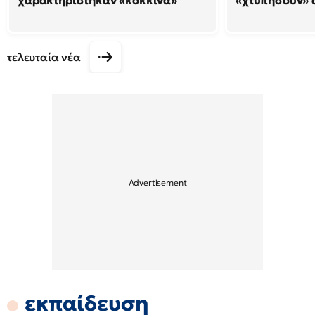
χαρακτηρίστηκαν «κόκκινα»
«χτυπήσουν» 
τελευταία νέα
εκπαίδευση