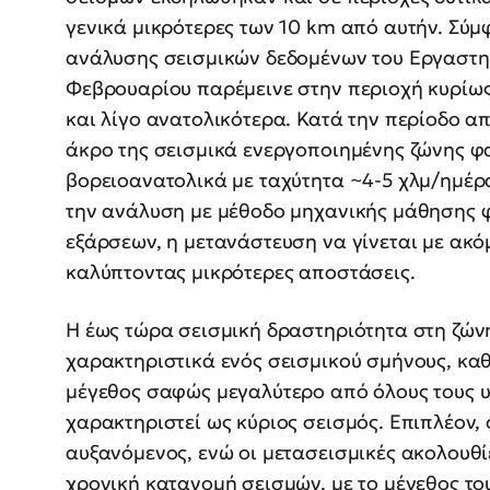
γενικά μικρότερες των 10 km από αυτήν. Σύμ
ανάλυσης σεισμικών δεδομένων του Εργαστηρ
Φεβρουαρίου παρέμεινε στην περιοχή κυρίως
και λίγο ανατολικότερα. Κατά την περίοδο α
άκρο της σεισμικά ενεργοποιημένης ζώνης φ
βορειοανατολικά με ταχύτητα ~4-5 χλμ/ημέρ
την ανάλυση με μέθοδο μηχανικής μάθησης φ
εξάρσεων, η μετανάστευση να γίνεται με ακό
καλύπτοντας μικρότερες αποστάσεις.
Η έως τώρα σεισμική δραστηριότητα στη ζών
χαρακτηριστικά ενός σεισμικού σμήνους, καθ
μέγεθος σαφώς μεγαλύτερο από όλους τους υ
χαρακτηριστεί ως κύριος σεισμός. Επιπλέον, 
αυξανόμενος, ενώ οι μετασεισμικές ακολουθ
χρονική κατανομή σεισμών, με το μέγεθος τ