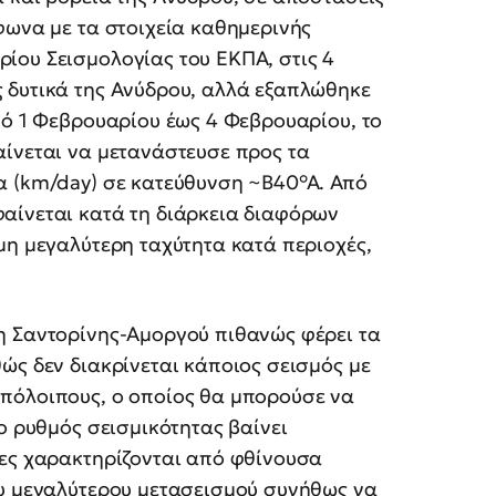
φωνα με τα στοιχεία καθημερινής
ίου Σεισμολογίας του ΕΚΠΑ, στις 4
 δυτικά της Ανύδρου, αλλά εξαπλώθηκε
πό 1 Φεβρουαρίου έως 4 Φεβρουαρίου, το
αίνεται να μετανάστευσε προς τα
α (km/day) σε κατεύθυνση ~Β40°Α. Από
αίνεται κατά τη διάρκεια διαφόρων
μη μεγαλύτερη ταχύτητα κατά περιοχές,
η Σαντορίνης-Αμοργού πιθανώς φέρει τα
ώς δεν διακρίνεται κάποιος σεισμός με
πόλοιπους, ο οποίος θα μπορούσε να
ο ρυθμός σεισμικότητας βαίνει
ίες χαρακτηρίζονται από φθίνουσα
ου μεγαλύτερου μετασεισμού συνήθως να