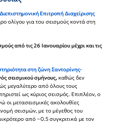
Διεπιστημονική Επιτροπή Διαχείρισης
ρο ολίγου για του σεισμούς κοντά στη
ούς από τις 26 Ιανουαρίου μέχρι και τις
στηριότητα στη ζώνη Σαντορίνης-
νός σεισμικού σμήνους,
καθώς δεν
φώς μεγαλύτερο από όλους τους
ηριστεί ως κύριος σεισμός. Επιπλέον, ο
νώ οι μετασεισμικές ακολουθίες
νομή σεισμών, με το μέγεθος του
ικρότερο από ~0.5 συγκριτικά με τον