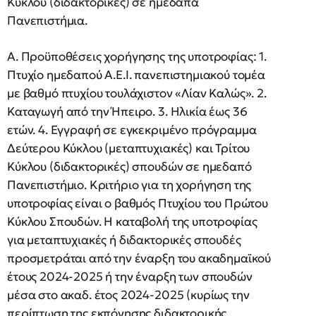
Κύκλου (διδακτορικές) σε ημεδαπά
Πανεπιστήμια.
Α. Προϋποθέσεις χορήγησης της υποτροφίας: 1.
Πτυχίο ημεδαπού Α.Ε.Ι. πανεπιστημιακού τομέα
με βαθμό πτυχίου τουλάχιστον «Λίαν Καλώς». 2.
Καταγωγή από την Ήπειρο. 3. Ηλικία έως 36
ετών. 4. Εγγραφή σε εγκεκριμένο πρόγραμμα
Δεύτερου Κύκλου (μεταπτυχιακές) και Τρίτου
Κύκλου (διδακτορικές) σπουδών σε ημεδαπό
Πανεπιστήμιο. Κριτήριο για τη χορήγηση της
υποτροφίας είναι ο βαθμός Πτυχίου του Πρώτου
Κύκλου Σπουδών. Η καταβολή της υποτροφίας
για μεταπτυχιακές ή διδακτορικές σπουδές
προσμετράται από την έναρξη του ακαδημαϊκού
έτους 2024-2025 ή την έναρξη των σπουδών
μέσα στο ακαδ. έτος 2024-2025 (κυρίως την
περίπτωση της εκπόνησης διδακτορικής