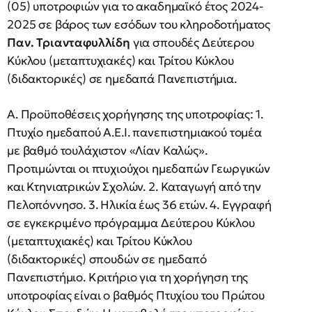
(05) υποτροφιών για το ακαδημαϊκό έτος 2024-
2025 σε βάρος των εσόδων του κληροδοτήματος
Παν. Τριανταφυλλίδη
για σπουδές Δεύτερου
Κύκλου (μεταπτυχιακές) και Τρίτου Κύκλου
(διδακτορικές) σε ημεδαπά Πανεπιστήμια.
Α. Προϋποθέσεις χορήγησης της υποτροφίας: 1.
Πτυχίο ημεδαπού Α.Ε.Ι. πανεπιστημιακού τομέα
με βαθμό τουλάχιστον «Λίαν Καλώς».
Προτιμώνται οι πτυχιούχοι ημεδαπών Γεωργικών
και Κτηνιατρικών Σχολών. 2. Καταγωγή από την
Πελοπόννησο. 3. Ηλικία έως 36 ετών. 4. Εγγραφή
σε εγκεκριμένο πρόγραμμα Δεύτερου Κύκλου
(μεταπτυχιακές) και Τρίτου Κύκλου
(διδακτορικές) σπουδών σε ημεδαπό
Πανεπιστήμιο. Κριτήριο για τη χορήγηση της
υποτροφίας είναι ο βαθμός Πτυχίου του Πρώτου