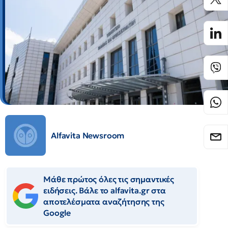
Alfavita Newsroom
Μάθε πρώτος όλες τις σημαντικές
ειδήσεις. Βάλε το alfavita.gr στα
αποτελέσματα αναζήτησης της
Google