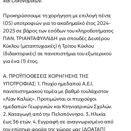
και Οικονομικών.
Προκηρύσσουμε τη χορήγηση με επιλογή πέντε
(05) υποτροφιών για το ακαδημαϊκό έτος 2024-
2025 σε βάρος των εσόδων του κληροδοτήματος
ΠΑΝ. ΤΡΙΑΝΤΑΦΥΛΛΙΔΗ για σπουδές Δευτέρου
Κύκλου (μεταπτυχιακές) ή Τρίτου Κύκλου
(διδακτορικές) σε πανεπιστήμια του εξωτερικού
για ένα (1) έτος.
Α. ΠΡΟΫΠΟΘΕΣΕΙΣ ΧΟΡΗΓΗΣΗΣ ΤΗΣ
ΥΠΟΤΡΟΦΙΑΣ: 1. Πτυχίο ημεδαπού Α.Ε.Ι.
πανεπιστημιακού τομέα με βαθμό τουλάχιστον
«Λίαν Καλώς». Προτιμώνται οι πτυχιούχοι
ημεδαπών Γεωργικών και Κτηνιατρικών Σχολών.
2. Καταγωγή από την Πελοπόννησο. 3. Ηλικία
έως 36 ετών. 4. Εγγραφή σε αναγνωρισμένο από
τον επίσημο φορέα της χώρας μας (ΔΟΑΤΑΠ)