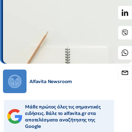
Alfavita Newsroom
Μάθε πρώτος όλες τις σημαντικές
ειδήσεις. Βάλε το alfavita.gr στα
αποτελέσματα αναζήτησης της
Google