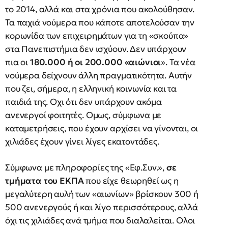
το 2014, αλλά και στα χρόνια που ακολούθησαν.
Τα παχιά νούμερα που κάποτε αποτελούσαν την
κορωνίδα των επιχειρημάτων για τη «σκούπα»
στα Πανεπιστήμια δεν ισχύουν. Δεν υπάρχουν
πια οι
180.000 ή οι 200.000 «αιώνιοι
». Τα νέα
νούμερα δείχνουν άλλη πραγματικότητα. Αυτήν
που ζει, σήμερα, η ελληνική κοινωνία και τα
παιδιά της. Οχι ότι δεν υπάρχουν ακόμα
ανενεργοί φοιτητές. Ομως, σύμφωνα με
καταμετρήσεις, που έχουν αρχίσει να γίνονται, οι
χιλιάδες έχουν γίνει λίγες εκατοντάδες.
Σύμφωνα με πληροφορίες της «Εφ.Συν.»,
σε
τμήματα του ΕΚΠΑ
που είχε θεωρηθεί ως η
μεγαλύτερη αυλή των «αιωνίων» βρίσκουν 300 ή
500 ανενεργούς ή και λίγο περισσότερους, αλλά
όχι τις χιλιάδες ανά τμήμα που διαλαλείται. Ολοι