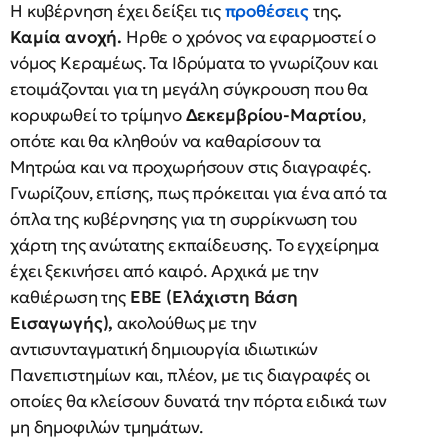
Η κυβέρνηση έχει δείξει τις
προθέσεις
της
.
Καμία ανοχή.
Ηρθε ο χρόνος να εφαρμοστεί ο
νόμος Κεραμέως. Τα Ιδρύματα το γνωρίζουν και
ετοιμάζονται για τη μεγάλη σύγκρουση που θα
κορυφωθεί το τρίμηνο
Δεκεμβρίου-Μαρτίου
,
οπότε και θα κληθούν να καθαρίσουν τα
Μητρώα και να προχωρήσουν στις διαγραφές.
Γνωρίζουν, επίσης, πως πρόκειται για ένα από τα
όπλα της κυβέρνησης για τη συρρίκνωση του
χάρτη της ανώτατης εκπαίδευσης. Το εγχείρημα
έχει ξεκινήσει από καιρό. Αρχικά με την
καθιέρωση της
ΕΒΕ (Ελάχιστη Βάση
Εισαγωγής),
ακολούθως με την
αντισυνταγματική δημιουργία ιδιωτικών
Πανεπιστημίων και, πλέον, με τις διαγραφές οι
οποίες θα κλείσουν δυνατά την πόρτα ειδικά των
μη δημοφιλών τμημάτων.