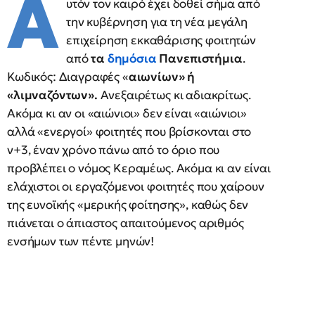
Α
υτόν τον καιρό έχει δοθεί σήμα από
την κυβέρνηση για τη νέα μεγάλη
επιχείρηση εκκαθάρισης φοιτητών
από
τα
δημόσια
Πανεπιστήμια
.
Κωδικός: Διαγραφές «
αιωνίων» ή
«λιμναζόντων».
Ανεξαιρέτως κι αδιακρίτως.
Ακόμα κι αν οι «αιώνιοι» δεν είναι «αιώνιοι»
αλλά «ενεργοί» φοιτητές που βρίσκονται στο
ν+3, έναν χρόνο πάνω από το όριο που
προβλέπει ο νόμος Κεραμέως. Ακόμα κι αν είναι
ελάχιστοι οι εργαζόμενοι φοιτητές που χαίρουν
της ευνοϊκής «μερικής φοίτησης», καθώς δεν
πιάνεται ο άπιαστος απαιτούμενος αριθμός
ενσήμων των πέντε μηνών!