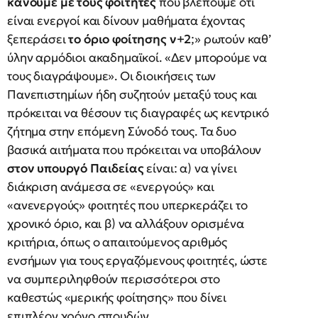
κάνουμε με τους φοιτητές
που βλέπουμε ότι
είναι ενεργοί και δίνουν μαθήματα έχοντας
ξεπεράσει
το όριο φοίτησης ν+2
;» ρωτούν καθ’
ύλην αρμόδιοι ακαδημαϊκοί. «Δεν μπορούμε να
τους διαγράψουμε». Οι διοικήσεις των
Πανεπιστημίων ήδη συζητούν μεταξύ τους και
πρόκειται να θέσουν τις διαγραφές ως κεντρικό
ζήτημα στην επόμενη Σύνοδό τους. Τα δυο
βασικά αιτήματα που πρόκειται να υποβάλουν
στον υπουργό Παιδείας
είναι: α) να γίνει
διάκριση ανάμεσα σε «ενεργούς» και
«ανενεργούς» φοιτητές που υπερκεράζει το
χρονικό όριο, και β) να αλλάξουν ορισμένα
κριτήρια, όπως ο απαιτούμενος αριθμός
ενσήμων για τους εργαζόμενους φοιτητές, ώστε
να συμπεριληφθούν περισσότεροι στο
καθεστώς «μερικής φοίτησης» που δίνει
επιπλέον χρόνο σπουδών.